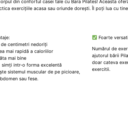
pul din confortul casei tale cu Bara Pilates! Aceasta oferă
ctica exercițiile acasa sau oriunde dorești. Îl poți lua cu tine
taje:
Foarte versati
 de centimetri nedoriți
Numărul de exerc
ea mai rapidă a caloriilor
ajutorul bării Pil
răta mai bine
doar cateva exem
i simți intr-o forma excelentă
exercitii.
ește sistemul muscular de pe picioare,
abdomen sau fese.