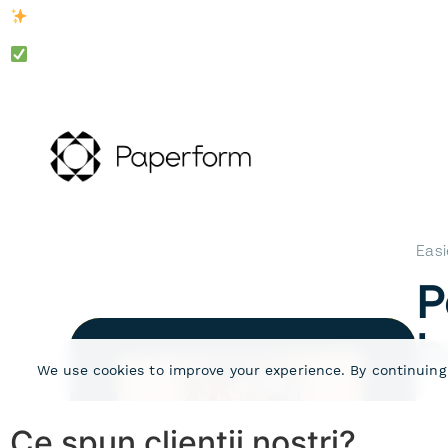
CALITATE GARANTATĂ.
DREPT DE RETUR 14 ZILE.
Ce spun clienții noștri?