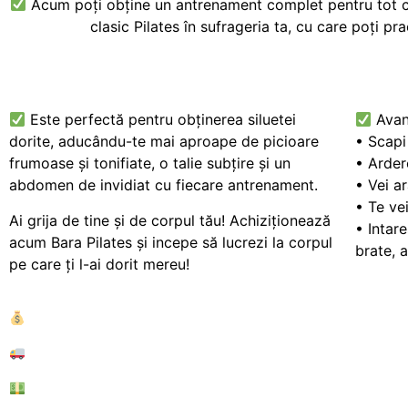
Acum poți obține un antrenament complet pentru tot cor
clasic Pilates în sufrageria ta, cu care poți pra
Este perfectă pentru obținerea siluetei
Avan
dorite, aducându-te mai aproape de picioare
• Scapi
frumoase și tonifiate, o talie subțire și un
• Arder
abdomen de invidiat cu fiecare antrenament.
• Vei a
• Te ve
Ai grija de tine și de corpul tău! Achiziționează
• Intar
acum Bara Pilates și incepe să lucrezi la corpul
brate, 
pe care ți l-ai dorit mereu!
PREȚ REDUS: 88 RON
125 RON
LIVRARE RAPIDĂ ÎN 1-2 ZILE.
PLATA LA LIVRARE.